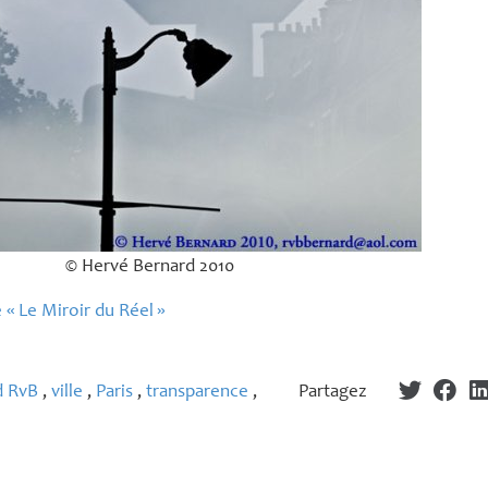
© Hervé Bernard 2010
e «
Le Miroir du Réel
»
d RvB
,
ville
,
Paris
,
transparence
,
Partagez