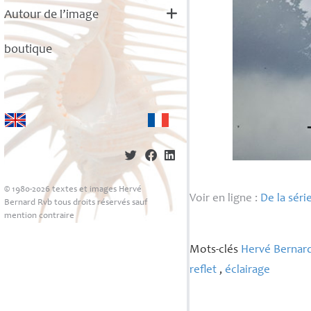
Autour de l’image
boutique
© 1980-2026 textes et images Hervé
Voir en ligne :
De la séri
Bernard Rvb tous droits réservés sauf
mention contraire
Mots-clés
Hervé Bernar
reflet
,
éclairage