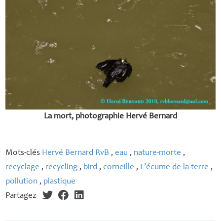
La mort, photographie Hervé Bernard
Mots-clés
Hervé Bernard RvB
,
eau
,
nature-morte
,
recyclage
,
recycling
,
bird
,
corneille
,
L’écume de la terre
,
pollution
,
plastique
Partagez