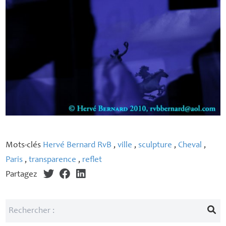
Mots-clés
Hervé Bernard RvB
,
ville
,
sculpture
,
Cheval
,
Paris
,
transparence
,
reflet
Partagez