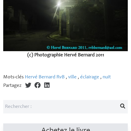
(c) Photographie Hervé Bernard 2011
Mots-clés
Hervé Bernard RvB
,
ville
,
éclairage
,
nuit
Partagez
Achetez le livre