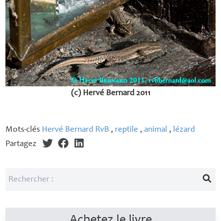
(c) Hervé Bernard 2011
Mots-clés
Hervé Bernard RvB
,
reptile
,
animal
,
lézard
Partagez
Achetez le livre