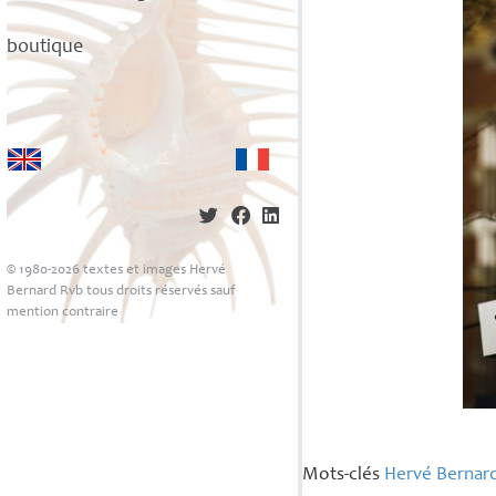
boutique
© 1980-2026 textes et images Hervé
Bernard Rvb tous droits réservés sauf
mention contraire
Mots-clés
Hervé Bernar