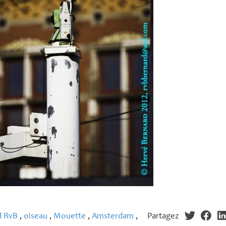
d RvB
,
oiseau
,
Mouette
,
Amsterdam
,
Partagez