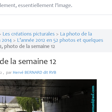
lement, essentiellement l’image.
>
Les créations picturales
>
La photo de la
 2014
>
L’année 2012 en 52 photos et quelques
2, photo de la semaine 12
de la semaine 12
12
,
par
Hervé
BERNARD
dit
RVB