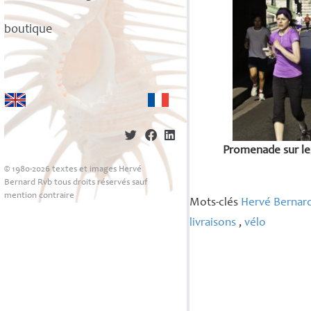
boutique
Promenade sur les
© 1980-2026 textes et images Hervé
Bernard Rvb tous droits réservés sauf
mention contraire
Mots-clés
Hervé Bernar
livraisons
,
vélo