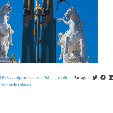
d RvB
,
sculpture
,
Jardin Public
,
Jardin
Partagez
Concorde (place)