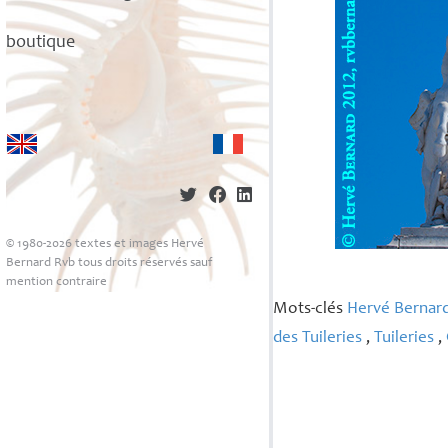
boutique
© 1980-2026 textes et images Hervé
Bernard Rvb tous droits réservés sauf
mention contraire
Mots-clés
Hervé Bernar
des Tuileries
,
Tuileries
,