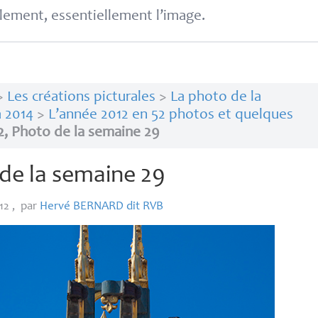
lement, essentiellement l’image.
>
Les créations picturales
>
La photo de la
 2014
>
L’année 2012 en 52 photos et quelques
2, Photo de la semaine 29
de la semaine 29
012
,
par
Hervé
BERNARD
dit
RVB