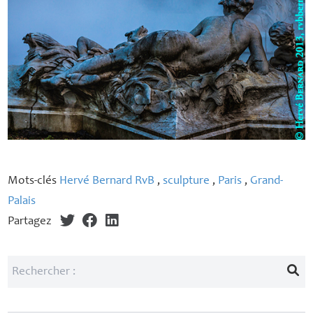
Mots-clés
Hervé Bernard RvB
,
sculpture
,
Paris
,
Grand-
Palais
Partagez