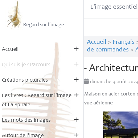
L’image essentiel
Regard sur l’image
Accueil
>
Français
Accueil
de commandes
>
A
Qui suis-je
? Parcours
- Architectur
Créations picturales
dimanche 4 août 202
Maison en acier corten c
Les livres : Regard sur l’image
vue aérienne
et La Spirale
Les mots des images
Autour de l’image