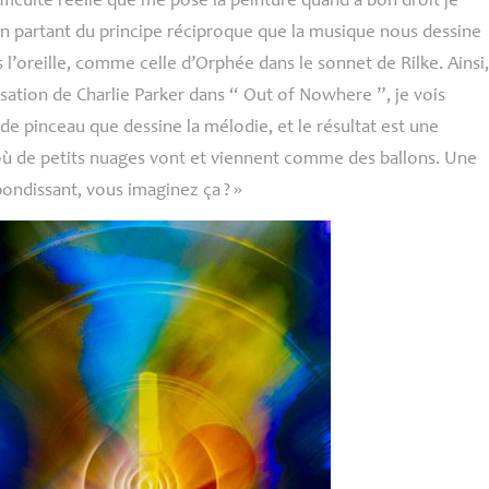
ifficulté réelle que me pose la peinture quand à bon droit je
en partant du principe réciproque que la musique nous dessine
s l’oreille, comme celle d’Orphée dans le sonnet de Rilke. Ainsi
sation de Charlie Parker dans “ Out of Nowhere ”, je vois
de pinceau que dessine la mélodie, et le résultat est une
ù de petits nuages vont et viennent comme des ballons. Une
bondissant, vous imaginez ça
?
»