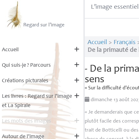
L’image essentiel
Regard sur l’image
Accueil
>
Français
Accueil
De la primauté de l
Qui suis-je
? Parcours
- De la prima
sens
Créations picturales
«
Sur la difficulté d’écou
Les livres : Regard sur l’image
dimanche 13 août 20
et La Spirale
«
Je demanderais que ce 
Les mots des images
plutôt facile des corre
trait de Botticelli ou d
Autour de l’image