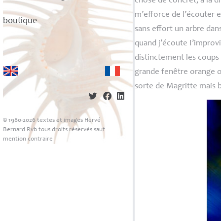
chose de concret, à la d
m’efforce de l’écouter 
boutique
sans effort un arbre dan
quand j’écoute I’improvi
distinctement les coups 
grande fenêtre orange o
sorte de Magritte mais 
© 1980-2026 textes et images Hervé
Bernard Rvb tous droits réservés sauf
mention contraire