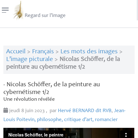
Regard sur l’image
Accueil
>
Français
>
Les mots des images
>
L’image picturale
>
Nicolas Schöffer, de la
peinture au cybernétisme 1/2
- Nicolas Schöffer, de la peinture au
cybernétisme 1/2
Une révolution révélée
jeudi 8 juin 2023
,
par
Hervé
BERNARD
dit
RVB
,
Jean-
Louis Poitevin, philosophe, critique d’art, romancier