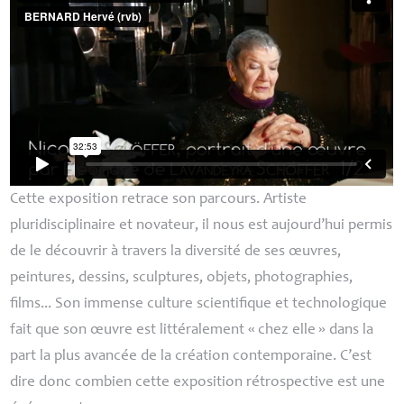
Cette exposition retrace son parcours. Artiste
pluridisciplinaire et novateur, il nous est aujourd’hui permis
de le découvrir à travers la diversité de ses œuvres,
peintures, dessins, sculptures, objets, photographies,
films... Son immense culture scientifique et technologique
fait que son œuvre est littéralement «
chez elle
» dans la
part la plus avancée de la création contemporaine. C’est
dire donc combien cette exposition rétrospective est une