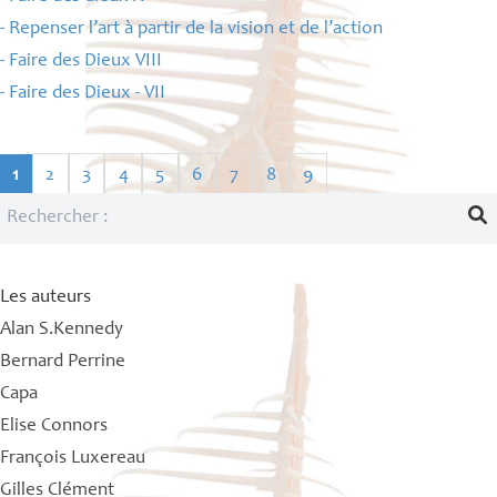
- Repenser l’art à partir de la vision et de l’action
- Faire des Dieux
VIII
- Faire des Dieux -
VII
1
2
3
4
5
6
7
8
9
Les auteurs
Alan S.Kennedy
Bernard Perrine
Capa
Elise Connors
François Luxereau
Gilles Clément