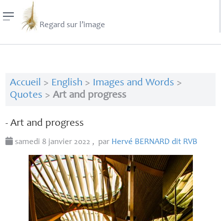
Regard sur l’image
Accueil
>
English
>
Images and Words
>
Quotes
>
Art and progress
- Art and progress
samedi 8 janvier 2022
,
par
Hervé
BERNARD
dit
RVB