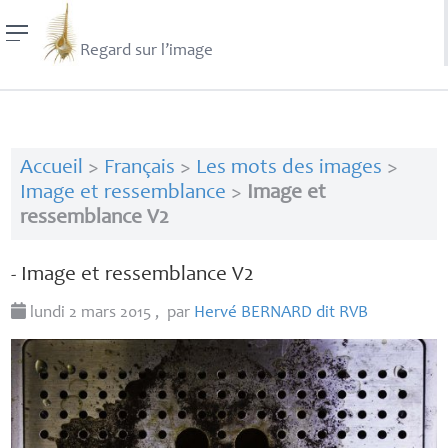
Regard sur l’image
Accueil
>
Français
>
Les mots des images
>
Image et ressemblance
>
Image et
ressemblance V2
- Image et ressemblance V2
lundi 2 mars 2015
,
par
Hervé
BERNARD
dit
RVB