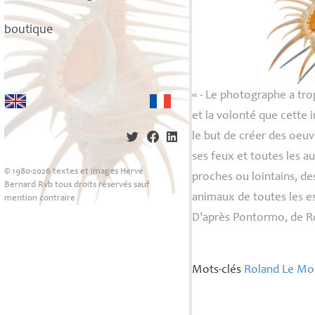
boutique
«
- Le photographe a trop
et la volonté que cette 
le but de créer des oeuv
ses feux et toutes les a
© 1980-2026 textes et images Hervé
proches ou lointains, de
Bernard Rvb tous droits réservés sauf
animaux de toutes les es
mention contraire
D’après
Pontormo
, de 
Mots-clés
Roland Le Mo