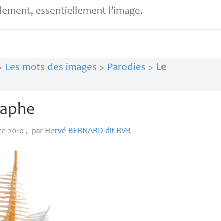
lement, essentiellement l’image.
>
Les mots des images
>
Parodies
>
Le
raphe
re 2010
,
par
Hervé
BERNARD
dit
RVB