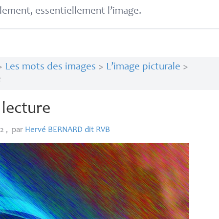
lement, essentiellement l’image.
>
Les mots des images
>
L’image picturale
>
e
 lecture
12
,
par
Hervé
BERNARD
dit
RVB