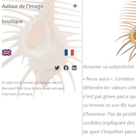
Autour de l’image
boutique
Assumer sa subjectivité
«
Nous aussi
». Combien 
© 1980-2026 textes et images Hervé
défendre les valeurs ch
Bernard Rvb tous droits réservés sauf
mention contraire
n’est pas grave parce qu
sa femme et son fils tue
d’honneur. Pas de probl
sordides impliquant des 
de quoi s’inquiéter parc