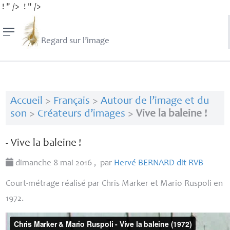
! " />
! " />
Regard sur l’image
Accueil
>
Français
>
Autour de l’image et du
son
>
Créateurs d’images
>
Vive la baleine !
- Vive la baleine
!
dimanche 8 mai 2016
,
par
Hervé
BERNARD
dit
RVB
Court-métrage réalisé par Chris Marker et Mario Ruspoli en
1972.