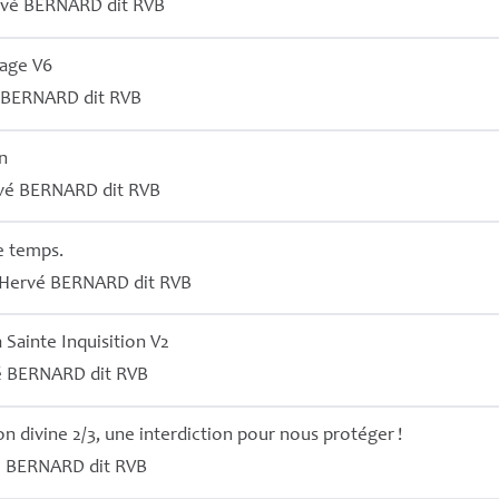
rvé
BERNARD
dit
RVB
mage V6
BERNARD
dit
RVB
n
vé
BERNARD
dit
RVB
le temps.
Hervé
BERNARD
dit
RVB
a Sainte Inquisition V2
é
BERNARD
dit
RVB
on divine 2/3, une interdiction pour nous protéger
!
é
BERNARD
dit
RVB