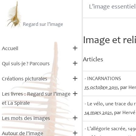
L’image essentiel
Regard sur l’image
Image et rel
Accueil
Articles
Qui suis-je
? Parcours
-
INCARNATIONS
Créations picturales
15 octobre 2011
, par
He
Les livres : Regard sur l’image
et La Spirale
- Le vélo, une trace du 
14 mars 2021
, par
Herv
Les mots des images
- L’allégorie sacrée, 14
Autour de l’image