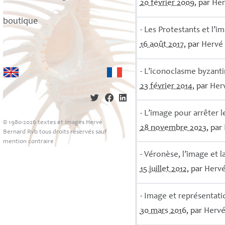
20 février 2009
, par
He
boutique
- Les Protestants et l’i
16 août 2017
, par
Hervé
- L’iconoclasme byzanti
23 février 2014
, par
Her
- L’image pour arrêter 
© 1980-2026 textes et images Hervé
28 novembre 2023
, par
Bernard Rvb tous droits réservés sauf
mention contraire
- Véronèse, l’image et l
15 juillet 2012
, par
Herv
- Image et représentati
30 mars 2016
, par
Herv