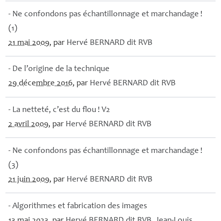
- Ne confondons pas échantillonnage et marchandage
!
(1)
21 mai 2009
, par
Hervé
BERNARD
dit
RVB
- De l’origine de la technique
29 décembre 2016
, par
Hervé
BERNARD
dit
RVB
- La netteté, c’est du flou
! V2
2 avril 2009
, par
Hervé
BERNARD
dit
RVB
- Ne confondons pas échantillonnage et marchandage
!
(3)
21 juin 2009
, par
Hervé
BERNARD
dit
RVB
- Algorithmes et fabrication des images
13 mai 2023
, par
Hervé
BERNARD
dit
RVB
,
Jean-Louis