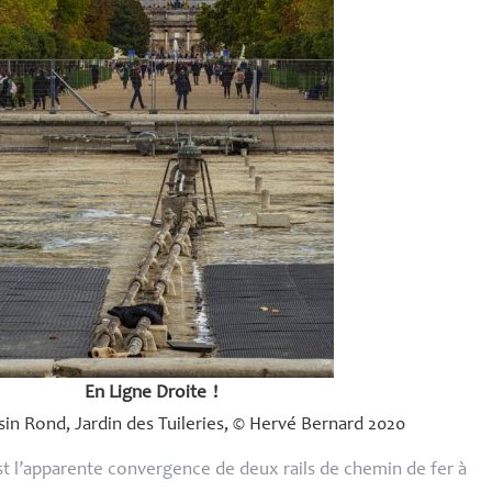
En Ligne Droite
!
in Rond, Jardin des Tuileries, © Hervé Bernard 2020
est l’apparente convergence de deux rails de chemin de fer à