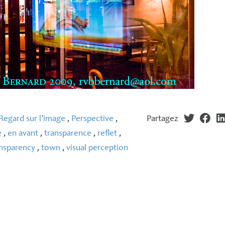
Regard sur l’image
,
Perspective
,
Partagez
e
,
en avant
,
transparence
,
reflet
,
ansparency
,
town
,
visual perception