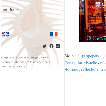
boutique
Mots-clés
propagande
,
© 1980-2026 textes et images Hervé
Bernard Rvb tous droits réservés sauf
Perception visuelle
,
vill
mention contraire
Homme
,
reflection
,
tr