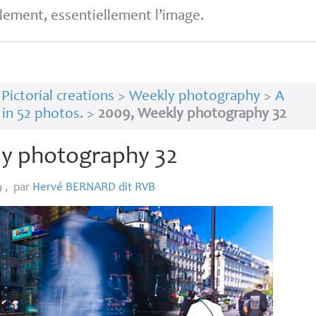
lement, essentiellement l’image.
>
Pictorial creations
>
Weekly photography
>
A
 in 52 photos.
>
2009, Weekly photography 32
y photography 32
9
,
par
Hervé
BERNARD
dit
RVB