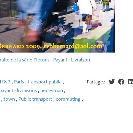
aite de la série Piétons - Payant - Livraison
d RvB
,
Paris
,
transport public
,
Partagez
payant - livraisons
,
pedestrian
,
y
,
town
,
Public transport
,
commuting
,