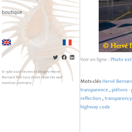
boutique
Voir en ligne :
Photo extr
© 1980-2026 textes et images Hervé
Bernard Rvb tous droits réservés sauf
Mots-clés
Hervé Bernar
mention contraire
transparence
,
piétons - 
reflection
,
transparenc
highway code