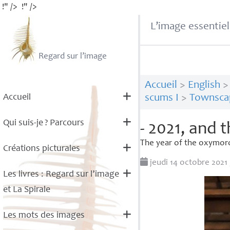
!" />
!" />
L’image essentiel
Regard sur l’image
Accueil
>
English
Accueil
scums I
>
Townsca
Qui suis-je
? Parcours
- 2021, and 
The year of the oxymor
Créations picturales
jeudi 14 octobre 2021
Les livres : Regard sur l’image
et La Spirale
Les mots des images