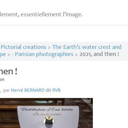
lement, essentiellement l’image.
>
Pictorial creations
>
The Earth’s water crest and
pe
>
- Parisian photographies
>
2021, and then !
then
!
on
,
par
Hervé
BERNARD
dit
RVB