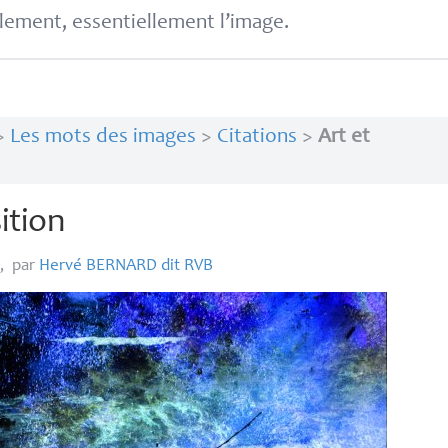
lement, essentiellement l’image.
>
Les mots des images
>
Citations
>
Art et
sition
2
,
par
Hervé
BERNARD
dit
RVB