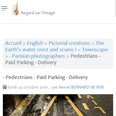
Regard sur l’image
Accueil
>
English
>
Pictorial creations
>
The
Earth’s water crest and scums I
>
Townscape
>
- Parisian photographies
>
Pedestrians -
Paid Parking - Delivery
- Pedestrians - Paid Parking - Delivery
lundi 24 octobre 2016
,
par
Hervé
BERNARD
dit
RVB