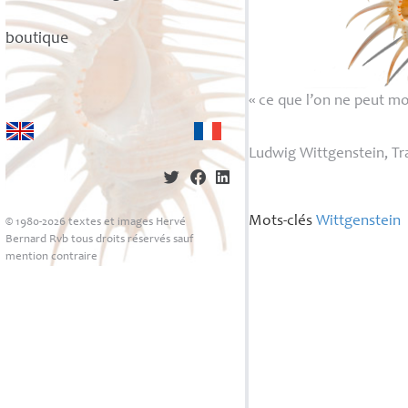
boutique
«
ce que l’on ne peut mon
Ludwig Wittgenstein, Tr
Mots-clés
Wittgenstein
© 1980-2026 textes et images Hervé
Bernard Rvb tous droits réservés sauf
mention contraire