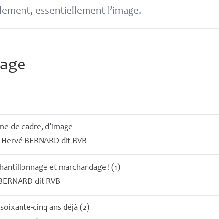
lement, essentiellement l’image.
nage
orme de cadre, d’image
r
Hervé
BERNARD
dit
RVB
chantillonnage et marchandage
! (1)
BERNARD
dit
RVB
soixante-cinq ans déjà (2)