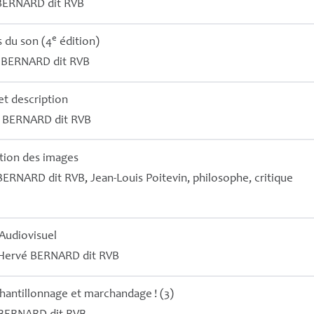
BERNARD
dit
RVB
e
s du son (4
édition)
é
BERNARD
dit
RVB
 et description
é
BERNARD
dit
RVB
ation des images
BERNARD
dit
RVB
,
Jean-Louis Poitevin, philosophe, critique
Audiovisuel
Hervé
BERNARD
dit
RVB
chantillonnage et marchandage
! (3)