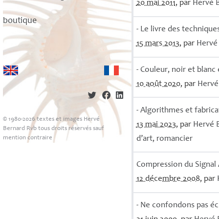
20 mai 2011
, par
Hervé
boutique
- Le livre des technique
15 mars 2013
, par
Herv
- Couleur, noir et blanc
10 août 2020
, par
Herv
- Algorithmes et fabric
© 1980-2026 textes et images Hervé
13 mai 2023
, par
Hervé
Bernard Rvb tous droits réservés sauf
mention contraire
d’art, romancier
Compression du Signal 
12 décembre 2008
, par
- Ne confondons pas é