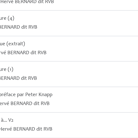
r
Hervé
BERNARD
dit
RVB
ure (4)
BERNARD
dit
RVB
e (extrait)
rvé
BERNARD
dit
RVB
ure (1)
BERNARD
dit
RVB
a préface par Peter Knapp
ervé
BERNARD
dit
RVB
à... V2
Hervé
BERNARD
dit
RVB