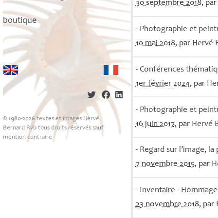
30 septembre 2018
, pa
boutique
- Photographie et peint
10 mai 2018
, par
Hervé
- Conférences thématiqu
1er février 2024
, par
He
- Photographie et peint
© 1980-2026 textes et images Hervé
16 juin 2017
, par
Hervé
Bernard Rvb tous droits réservés sauf
mention contraire
- Regard sur l’image, l
7 novembre 2015
, par
H
- Inventaire - Hommage 
23 novembre 2018
, par