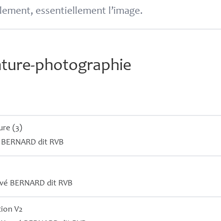
lement, essentiellement l’image.
nture-photographie
ure (3)
é
BERNARD
dit
RVB
rvé
BERNARD
dit
RVB
tion V2