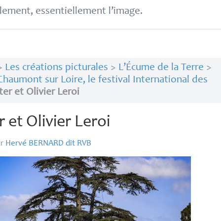
lement, essentiellement l’image.
>
Les créations picturales
>
L’Écume de la Terre
>
Chaumont sur Loire, le festival International des
ter et Olivier Leroi
r et Olivier Leroi
ar
Hervé
BERNARD
dit
RVB