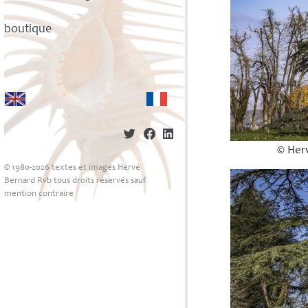
boutique
© Herv
© 1980-2026 textes et images Hervé
Bernard Rvb tous droits réservés sauf
mention contraire