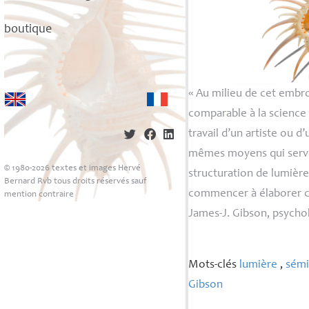
boutique
«
Au milieu de cet embrou
comparable à la science 
travail d’un artiste ou d
mêmes moyens qui servent
© 1980-2026 textes et images Hervé
structuration de lumière
Bernard Rvb tous droits réservés sauf
commencer à élaborer c
mention contraire
James-J. Gibson, psycho
Mots-clés
lumière
,
sémi
Gibson